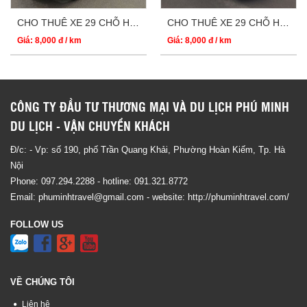
CHO THUÊ XE 29 CHỖ HYUNDAI COUNTY THACO
CHO THUÊ XE 29 CHỖ HYUNDAI THACO
Giá: 8,000 đ / km
Giá: 8,000 đ / km
CÔNG TY ĐẦU TƯ THƯƠNG MẠI VÀ DU LỊCH PHÚ MINH
DU LỊCH - VẬN CHUYỂN KHÁCH
Đ/c: - Vp: số 190, phố Trần Quang Khải, Phường Hoàn Kiếm, Tp. Hà
Nội
Phone:
097.294.2288
- hotline:
091.321.8772
Email:
phuminhtravel@gmail.com
- website:
http://phuminhtravel.com/
FOLLOW US
VỀ CHÚNG TÔI
Liên hệ