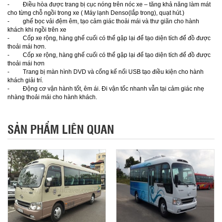
- Điều hòa được trang bị cục nóng trên nóc xe – tăng khả năng làm mát
cho từng chỗ ngồi trong xe ( Máy lạnh Denso(lắp trong), quạt hút.)
- ghế bọc vải đệm êm, tạo cảm giác thoải mái và thư giãn cho hành
khách khi ngồi trên xe
- Cốp xe rộng, hàng ghế cuối có thể gập lại để tạo diện tích để đồ được
thoải mái hơn.
- Cốp xe rộng, hàng ghế cuối có thể gập lại để tạo diện tích để đồ được
thoải mái hơn
- Trang bị màn hình DVD và cổng kế nối USB tạo điều kiện cho hành
khách giải trí.
- Động cơ vận hành tốt, êm ái. Đi vận tốc nhanh vẫn tại cảm giác nhẹ
nhàng thoải mái cho hành khách.
SẢN PHẨM LIÊN QUAN