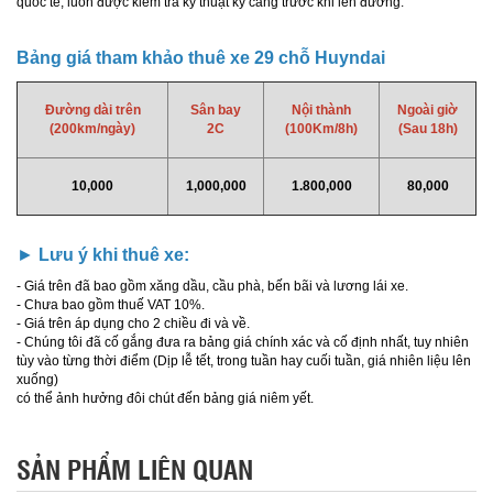
quốc tế, luôn được kiểm tra kỹ thuật kỹ càng trước khi lên đường.
Bảng giá tham khảo thuê xe 29 chỗ Huyndai
Đường dài trên
Sân bay
Nội thành
Ngoài giờ
(200km/ngày)
2C
(100Km/8h)
(Sau 18h)
10,000
1,000,000
1.800,000
80,000
►
Lưu ý khi thuê xe:
- Giá trên đã bao gồm xăng dầu, cầu phà, bến bãi và lương lái xe.
- Chưa bao gồm thuế VAT 10%.
- Giá trên áp dụng cho 2 chiều đi và về.
- Chúng tôi đã cố gắng đưa ra bảng giá chính xác và cố định nhất, tuy nhiên
tùy vào từng thời điểm (Dịp lễ tết, trong tuần hay cuối tuần, giá nhiên liệu lên
xuống)
có thể ảnh hưởng đôi chút đến bảng giá niêm yết.
SẢN PHẨM LIÊN QUAN