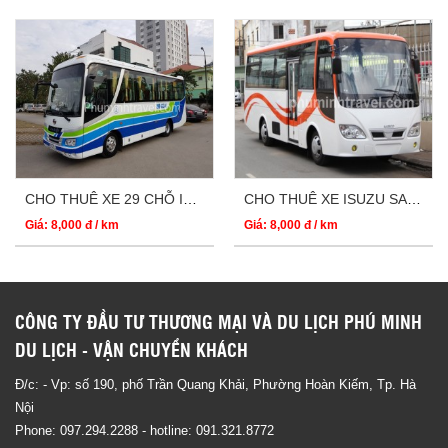
CHO THUÊ XE 29 CHỖ ISUZU SAMCO
CHO THUÊ XE ISUZU SAMCO THÁNG 29 CHỖ GIÁ RẺ
Giá: 8,000 đ / km
Giá: 8,000 đ / km
CÔNG TY ĐẦU TƯ THƯƠNG MẠI VÀ DU LỊCH PHÚ MINH
DU LỊCH - VẬN CHUYỂN KHÁCH
Đ/c: - Vp: số 190, phố Trần Quang Khải, Phường Hoàn Kiếm, Tp. Hà
Nội
Phone:
097.294.2288
- hotline:
091.321.8772