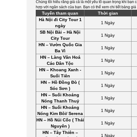
Chúng tôi hiểu rằng giá cả là một yếu tố quan trọng khi bạn c
hợp với ngân sách của bạn. Bạn có thể xem chi tiết bảng giá 
Tuyến tham quan
Thời gian
Hà Nội đi City Tour 1
1 Ngày
ngày
SB Nội Bài – Hà Nội
1 Ngày
City Tour
HN – Vườn Quốc Gia
1 Ngày
Ba Vì
HN – Làng Văn Hoá
1 Ngày
Các Dân Tộc
HN – Khoang Xanh -
1 Ngày
Suối Tiên
HN – Hồ Đồng Đò (
1 Ngày
Sóc Sơn )
HN – Suối Khoáng
1 Ngày
Nóng Thanh Thuỷ
HN – Suối Khoáng
1 Ngày
Nóng Kim Bôi/ Serena
HN – Hồ Núi Cốc ( Thái
1 Ngày
Nguyên )
HN – Tây Thiên –
1 Ngày