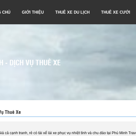
G CHỦ
GIỚI THIỆU
THUÊ XE DU LỊCH
THUÊ XE CƯỚI
H - DỊCH VỤ THUÊ XE
 Vụ Thuê Xe
Giá cả cạnh tranh, rẻ có tài xế lái xe phục vụ nhiệt tình và chu đáo tại Phú Minh Trav