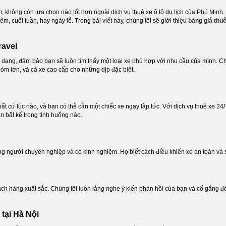
am, không còn lựa chọn nào tốt hơn ngoài dịch vụ thuê xe ô tô du lịch của Phú Minh.
, cuối tuần, hay ngày lễ. Trong bài viết này, chúng tôi sẽ giới thiệu
bảng giá thuê
ravel
 dạng, đảm bảo bạn sẽ luôn tìm thấy một loại xe phù hợp với nhu cầu của mình. Chú
hóm lớn, và cả xe cao cấp cho những dịp đặc biệt.
ất cứ lúc nào, và bạn có thể cần một chiếc xe ngay lập tức. Với dịch vụ thuê xe 24/7
n bất kể trong tình huống nào.
ng người chuyên nghiệp và có kinh nghiệm. Họ biết cách điều khiển xe an toàn và 
ách hàng xuất sắc. Chúng tôi luôn lắng nghe ý kiến phản hồi của bạn và cố gắng để
 tại Hà Nội