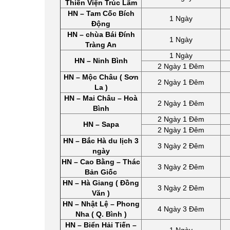
Thiền Viện Trúc Lâm
HN – Tam Cốc Bích
1 Ngày
Động
HN – chùa Bái Đính
1 Ngày
Tràng An
1 Ngày
HN – Ninh Bình
2 Ngày 1 Đêm
HN – Mộc Châu ( Sơn
2 Ngày 1 Đêm
La )
HN – Mai Châu – Hoà
2 Ngày 1 Đêm
Bình
2 Ngày 1 Đêm
HN – Sapa
2 Ngày 1 Đêm
HN – Bắc Hà du lịch 3
3 Ngày 2 Đêm
ngày
HN – Cao Bằng – Thác
3 Ngày 2 Đêm
Bản Giốc
HN – Hà Giang ( Đồng
3 Ngày 2 Đêm
Văn )
HN – Nhật Lệ – Phong
4 Ngày 3 Đêm
Nha ( Q. Bình )
HN – Biển Hải Tiến –