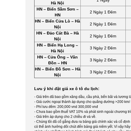
1 Ngày
Hà Nội
HN – Biển Sầm Sơn –
2 Ngày 1 Đêm
HN
HN – Biển Cửa Lò – Hà
2 Ngày 1 Đêm
Nội
HN – Đảo Cát Bà – Hà
2 Ngày 1 Đêm
Nội
HN – Biển Hạ Long –
3 Ngày 2 Đêm
Hà Nội
HN – Cửa Ông – Vân
3 Ngày 2 Đêm
Đồn – HN
HN – Biển Đồ Sơn – Hà
3 Ngày 2 Đêm
Nội
Lưu ý khi đặt giá xe ô tô du lịch:
- Giá trên đã bao gồm xăng dầu, cầu phà, bến bãi và lương lá
- Giá cước ngoại thành áp dụng cho quãng đường >200 km/ ng
- Phí lưu đêm: 200,000 vnd 300,000 vnđ
- Chưa bao gồm thuế VAT 10% và phát sinh ngoài chương tr
- Giá trên áp dụng cho 2 chiều đi và về.
- Chúng tôi đã cố gắng đưa ra bảng giá chính xác và cố định nh
có thể ảnh hưởng đôi chút đến bảng giá niêm yết. Vì vậy hã