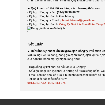
chính xác nhất theo hành trình mà Quý khách có nhu cầu. X
►
Quý khách có thể đặt xe bằng các phương thức sau:
- Ký hợp đồng qua fax:
(024) 38.39.86.72
- Ký hợp đồng tại địa chỉ khách hàng
- Ký hợp đồng qua Email:
phuminhtravel@gmail.com
- Ký hợp đồng tại địa chỉ
Công Ty Du Lịch Phú Minh - Tầng 
"
Kết Luận
►
Để tránh sự nhầm lẫn khi giao dịch Công ty Phú Minh k
Với đội ngũ xe đa dạng, bảng giá cạnh tranh, dịch vụ 24/7, v
của bạn trở thành một kỷ niệm đáng nhớ!
- Hợp đồng ký kết phải có dấu đỏ của Công ty.
- Số điện thoại liên lạc phải là những số được công bố tại we
- Email liên lạc phải có đuôi Phuminhtravel.com thì mới có 
Hotline giải đáp thắc mắc 24/7:
0913.21.87.72 / 0912 114 275