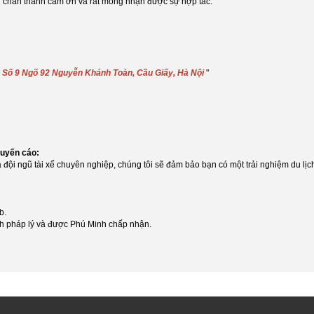
in chân thành cảm ơn và rất mong nhận được sự hợp tác.
2 Số 9 Ngõ 92 Nguyễn Khánh Toàn, Cầu Giấy, Hà Nội
"
huyến cáo:
à đội ngũ tài xế chuyên nghiệp, chúng tôi sẽ đảm bảo bạn có một trải nghiệm du lịc
b.
tính pháp lý và được Phú Minh chấp nhận.